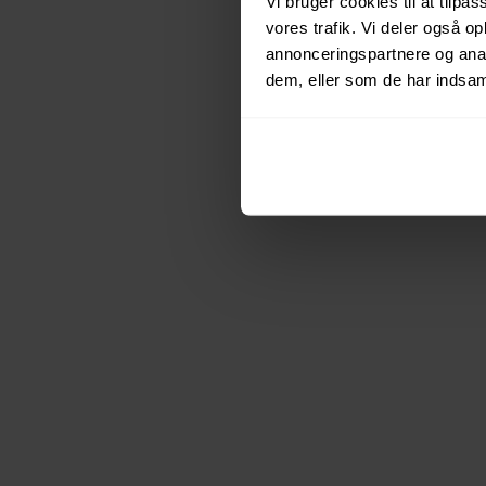
Vi bruger cookies til at tilpas
Theis
vores trafik. Vi deler også 
Hansen
annonceringspartnere og anal
dem, eller som de har indsaml
FINANSIEL RÅDGIVER
København
Tlf:
2782 1548
th@pengeraadgivning.dk
Book møde
Celine
Qvistgaard
FINANSIEL RÅDGIVER
Slagelse
Tlf:
6110 7168
cj@pengeraadgivning.dk
Book møde
Christian Garbenfeldt
FINANSIEL RÅDGIVER
Vejle
Tlf:
6110 6457
cg@pengeraadgivning.dk