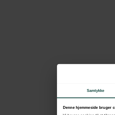
Engel Bruhn
FINANSIEL RÅDGIVER
Hillerød/København
Tlf:
6110 2365
mb@pengeraadgivning.dk
Book møde
Daniel Ø. Jørgensen
FINANSIEL RÅDGIVER
København/Hillerød
Tlf:
6110 6952
dj@pengeraadgivning.dk
Book møde
Jespper
Støckel
Samtykke
FINANSIEL RÅDGIVER
Roskilde
Tlf:
6110 8875
js@pengeraadgivning.dk
Book møde
Denne hjemmeside bruger c