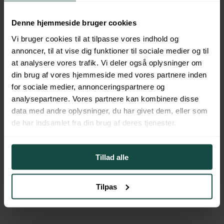
Din tryghed er vigtig for os. Hos Pengerådgivning har vi tilladelse
Denne hjemmeside bruger cookies
fra Finanstilsynet til at rådgive om boligøkonomi og er dækket af
rådgiveransvarsforsikring.
Vi bruger cookies til at tilpasse vores indhold og
annoncer, til at vise dig funktioner til sociale medier og til
Tryghedsgaranti
at analysere vores trafik. Vi deler også oplysninger om
din brug af vores hjemmeside med vores partnere inden
Pengerådgivning er godkendt af
for sociale medier, annonceringspartnere og
Finanstilsynet
analysepartnere. Vores partnere kan kombinere disse
data med andre oplysninger, du har givet dem, eller som
Din tryghed er vigtig for os. Hos Pengerådgivning har vi tilladelse
fra Finanstilsynet og er dækket af rådgiveransvarsforsikring. Det
de har indsamlet fra din brug af deres tjenester.
betyder at du kan føle dig 100% tryg ved at følge vores rådgivning.
FAQ
Tillad alle
Hvad betyder uvildig økonomisk rådgivning ?
Når man får uvildig økonomisk rådgivning betyder det at den
Tilpas
rådgivning man modtager er 100% uafhængig af banker og andres
interesser. Vi modtager ingen kickback eller anden form for
provision for de aftaler vi forhandler hjem på dine vegne, derfor har
vi udelukkende dine interesser som kunde for øje.