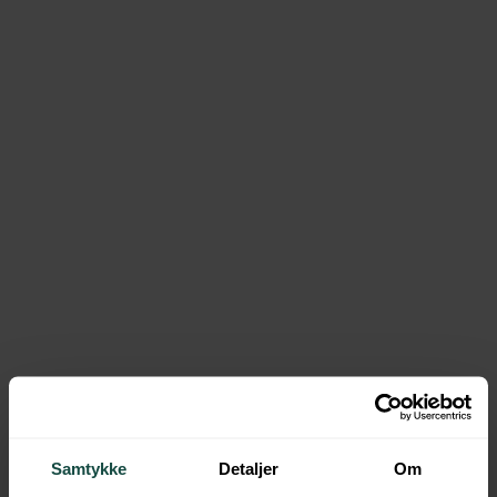
Pengerådgivning har tilladelse fra
Samtykke
Detaljer
Om
Finanstilsynet