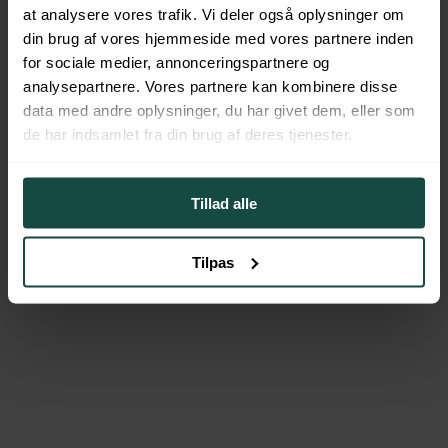
at analysere vores trafik. Vi deler også oplysninger om
Lad finansielle eksperter gøre alt arbejdet for dig
din brug af vores hjemmeside med vores partnere inden
Som uvildige finansielle rådgivere forhandler vi de bedste tilbud
for sociale medier, annonceringspartnere og
hjem til dig på baggrund af din økonomi og drømme.
analysepartnere. Vores partnere kan kombinere disse
Bliv Kontaktet
data med andre oplysninger, du har givet dem, eller som
de har indsamlet fra din brug af deres tjenester.
Vi arbejder ud fra princippet no cure, no pay
Det koster dig ikke noget før du er tilfreds med de løsninger vi
Tillad alle
forhandler hjem på dine vegne.
Ring til os: 42 901 802
Tilpas
Vi er 100% på din side